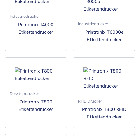
Industriedrucker
Industriedrucker
Dieses
Printronix T4000
Produkt
Dies
Etikettendrucker
Printronix T6000e
weist
Prod
Etikettendrucker
mehrere
weis
Varianten
meh
auf.
Vari
Die
auf.
Optionen
Die
können
Opti
auf
kön
Desktopdrucker
der
auf
RFID Drucker
Dieses
Printronix T800
Produktseite
der
Produkt
Dies
Etikettendrucker
Printronix T800 RFID
gewählt
Prod
weist
Prod
Etikettendrucker
werden
gewä
mehrere
weis
wer
Varianten
meh
auf.
Vari