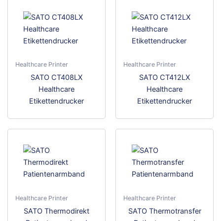
Healthcare Printer
Healthcare Printer
Dieses
Dies
SATO CT408LX
SATO CT412LX
Produkt
Prod
Healthcare
Healthcare
weist
weis
Etikettendrucker
Etikettendrucker
mehrere
meh
Varianten
Vari
auf.
auf.
Die
Die
Optionen
Opti
können
kön
auf
auf
der
der
Healthcare Printer
Healthcare Printer
Produktseite
Prod
SATO Thermodirekt
SATO Thermotransfer
gewählt
gewä