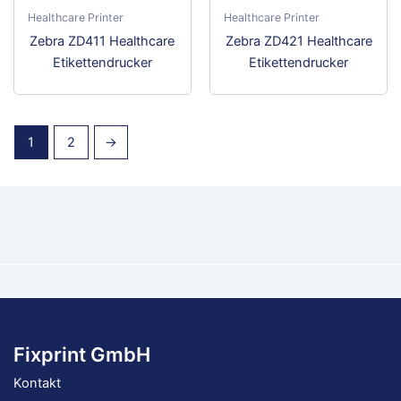
Healthcare Printer
Healthcare Printer
Dieses
Dies
Zebra ZD411 Healthcare
Zebra ZD421 Healthcare
Produkt
Prod
Etikettendrucker
Etikettendrucker
weist
weis
mehrere
meh
Varianten
Vari
1
2
→
auf.
auf.
Die
Die
Optionen
Opti
können
kön
auf
auf
der
der
Produktseite
Prod
gewählt
gewä
werden
wer
Fixprint GmbH
Kontakt