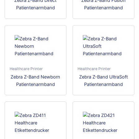
Zebra Z-Band Direct
Zebra Z-Band Fusion
Produktseite
Prod
Patientenarmband
Patientenarmband
gewählt
gewä
werden
wer
Healthcare Printer
Healthcare Printer
Zebra Z-Band Newborn
Zebra Z-Band UltraSoft
Patientenarmband
Patientenarmband