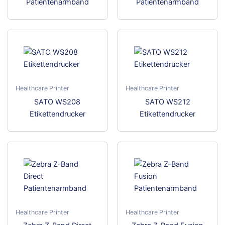
Patientenarmband
Patientenarmband
werden
wer
Healthcare Printer
Healthcare Printer
Dieses
Dies
SATO WS208
SATO WS212
Produkt
Prod
Etikettendrucker
Etikettendrucker
weist
weis
mehrere
meh
Varianten
Vari
auf.
auf.
Die
Die
Optionen
Opti
können
kön
auf
auf
Healthcare Printer
Healthcare Printer
der
der