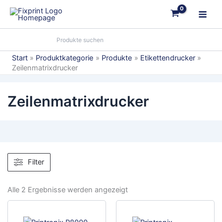
Zum
Inhalt
springen
Start
Produktkategorie
Produkte
Etikettendrucker
Zeilenmatrixdrucker
Zeilenmatrixdrucker
Filter
Alle 2 Ergebnisse werden angezeigt