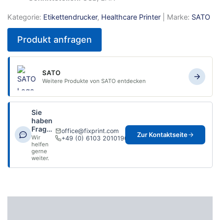
Kategorie:
Etikettendrucker
,
Healthcare Printer
| Marke:
SATO
Produkt anfragen
SATO
Weitere Produkte von SATO entdecken
Sie
haben
Fragen?
office@fixprint.com
Zur Kontaktseite
Wir
+49 (0) 6103 2010190
helfen
gerne
weiter.
Beschreibung