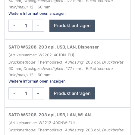
60 mm,
Druckgeschwindigkeit
: 177 mm/s,
Etikettenbreite
(min/max)
: 12 - 60 mm
Weitere Informationen anzeigen
SATO
Produkt anfragen
-
+
WS208
Etikettendrucker
Menge
SATO WS208, 203 dpi, USB, LAN, Dispenser
(Artikelnummer: W2202-401DN-EU)
Druckmethode
: Thermodirekt,
Auflösung
: 203 dpi,
Druckbreite
:
60 mm,
Druckgeschwindigkeit
: 177 mm/s,
Etikettenbreite
(min/max)
: 12 - 60 mm
Weitere Informationen anzeigen
SATO
Produkt anfragen
-
+
WS208
Etikettendrucker
Menge
SATO WS208, 203 dpi, USB, LAN, WLAN
(Artikelnummer: W2212-400NW-EU)
Druckmethode
: Thermodirekt,
Auflösung
: 203 dpi,
Druckbreite
: