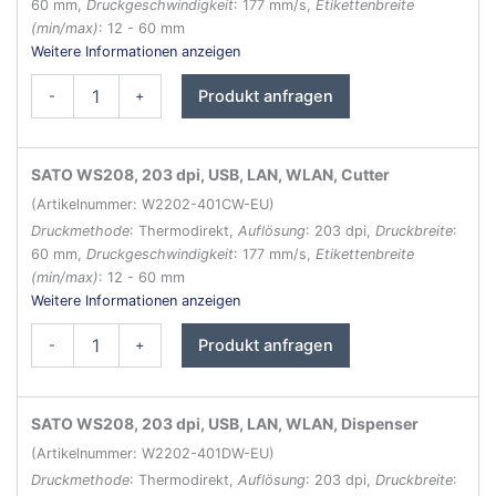
60 mm,
Druckgeschwindigkeit
: 177 mm/s,
Etikettenbreite
(min/max)
: 12 - 60 mm
Weitere Informationen anzeigen
SATO
Produkt anfragen
-
+
WS208
Etikettendrucker
Menge
SATO WS208, 203 dpi, USB, LAN, WLAN, Cutter
(Artikelnummer: W2202-401CW-EU)
Druckmethode
: Thermodirekt,
Auflösung
: 203 dpi,
Druckbreite
:
60 mm,
Druckgeschwindigkeit
: 177 mm/s,
Etikettenbreite
(min/max)
: 12 - 60 mm
Weitere Informationen anzeigen
SATO
Produkt anfragen
-
+
WS208
Etikettendrucker
Menge
SATO WS208, 203 dpi, USB, LAN, WLAN, Dispenser
(Artikelnummer: W2202-401DW-EU)
Druckmethode
: Thermodirekt,
Auflösung
: 203 dpi,
Druckbreite
: