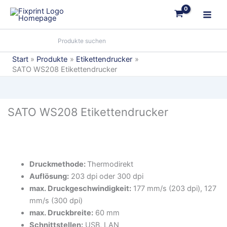
Zum
Inhalt
springen
Start
Produkte
Etikettendrucker
SATO WS208 Etikettendrucker
SATO WS208 Etikettendrucker
Druckmethode:
Thermodirekt
Auflösung:
203 dpi oder 300 dpi
max. Druckgeschwindigkeit:
177 mm/s (203 dpi), 127
mm/s (300 dpi)
max. Druckbreite:
60 mm
Schnittstellen:
USB, LAN