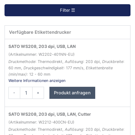
Filter ☰
Verfügbare Etikettendrucker
Filter zurücksetzen ↺
SATO WS208, 203 dpi, USB, LAN
(Artikelnummer: W2202-401NN-EU)
Druckmethode
: Thermodirekt,
Auflösung
: 203 dpi,
Druckbreite
:
60 mm,
Druckgeschwindigkeit
: 177 mm/s,
Etikettenbreite
(min/max)
: 12 - 60 mm
Weitere Informationen anzeigen
SATO
Produkt anfragen
-
+
WS208
Etikettendrucker
Menge
SATO WS208, 203 dpi, USB, LAN, Cutter
(Artikelnummer: W2212-400CN-EU)
Druckmethode
: Thermodirekt,
Auflösung
: 203 dpi,
Druckbreite
: