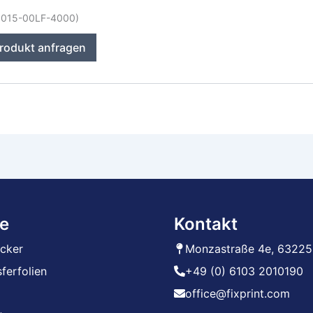
20015-00LF-4000)
rodukt anfragen
e
Kontakt
ucker
Monzastraße 4e, 63225
ferfolien
+49 (0) 6103 2010190
office@fixprint.com