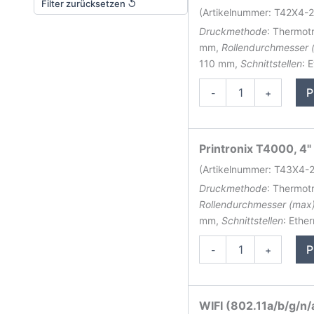
Filter zurücksetzen ↺
(Artikelnummer: T42X4-
Druckmethode
: Thermot
mm
,
Rollendurchmesser 
110 mm,
Schnittstellen
: 
Printronix
P
-
+
T4000
Etikettendrucker
Menge
Printronix T4000, 4"
(Artikelnummer: T43X4-
Druckmethode
: Thermot
Rollendurchmesser (max
mm,
Schnittstellen
: Ethe
Printronix
P
-
+
T4000
Etikettendrucker
Menge
WIFI (802.11a/b/g/n/