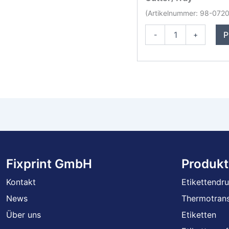
(Artikelnummer: 98-07
Printronix
P
-
+
T4000
Etikettendrucker
Menge
Fixprint GmbH
Produkt
Kontakt
Etikettendr
News
Thermotrans
Über uns
Etiketten