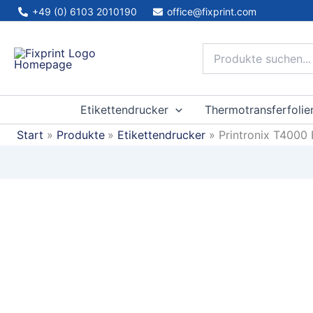
Zum
+49 (0) 6103 2010190
office@fixprint.com
Inhalt
springen
Etikettendrucker
Thermotransferfolie
Start
Produkte
Etikettendrucker
Printronix T4000 