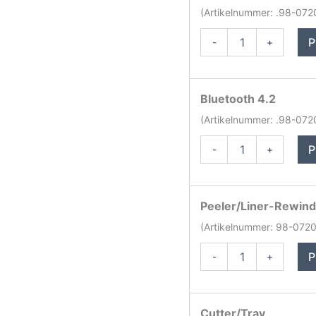
(Artikelnummer: .98-07
Printronix
P
-
+
T4000
Etikettendrucker
Menge
Bluetooth 4.2
(Artikelnummer: .98-07
Printronix
P
-
+
T4000
Etikettendrucker
Menge
Peeler/Liner-Rewind
(Artikelnummer: 98-072
Printronix
P
-
+
T4000
Etikettendrucker
Menge
Cutter/Tray