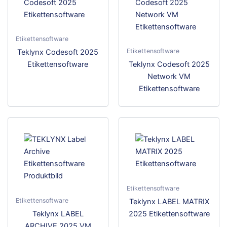
Etikettensoftware
Etikettensoftware
Dieses
Teklynx Codesoft 2025
Produkt
Dies
Etikettensoftware
Teklynx Codesoft 2025
weist
Prod
Network VM
mehrere
weis
Etikettensoftware
Varianten
meh
auf.
Vari
Die
auf.
Optionen
Die
können
Opti
auf
kön
der
auf
Produktseite
der
Etikettensoftware
gewählt
Prod
Etikettensoftware
Dies
Teklynx LABEL MATRIX
werden
gewä
Dieses
Prod
Teklynx LABEL
2025 Etikettensoftware
wer
Produkt
weis
ARCHIVE 2025 VM