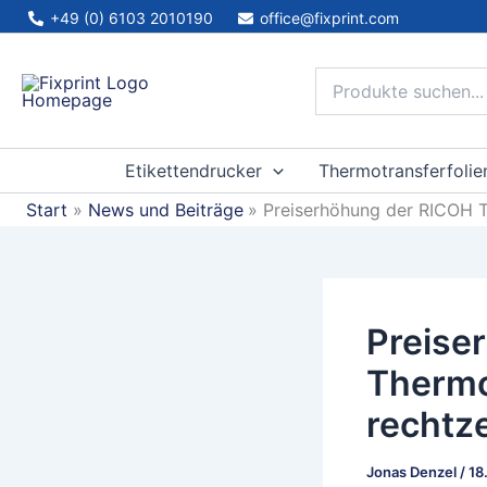
Zum
+49 (0) 6103 2010190
office@fixprint.com
Inhalt
springen
Etikettendrucker
Thermotransferfolie
Start
News und Beiträge
Preiserhöhung der RICOH Th
Preise
Thermot
rechtze
Jonas Denzel
/
18