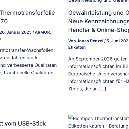
Thermotransferfolie
Gewährleistung und G
70
Neue Kennzeichnungsp
Händler & Online-Sho
20. Januar 2025
/
ARMOR
,
e
Von
Jonas Denzel
/
5. Juni 20
Etiketten
ermotransfer-Wachsfolien
tzten Jahren stark
Ab September 2026 gelten
nd verbesserte Qualitäten
Informationspflichten im B
 traditionelle Qualitäten
Europäische Union verschär
Informationspflichten für H
Shops, die an […]
ekt vom USB-Stick