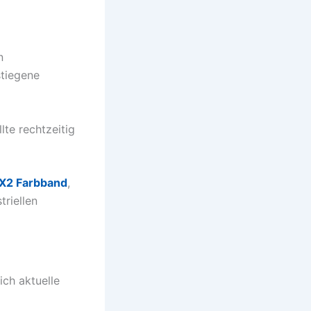
n
stiegene
lte rechtzeitig
-X2 Farbband
,
riellen
ich aktuelle