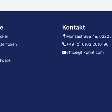
e
Kontakt
ucker
Monzastraße 4e, 63225
ferfolien
+49 (0) 6103 2010190
office@fixprint.com
ftware
e