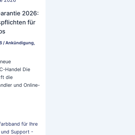
arantie 2026:
flichten für
ps
26
/
Ankündigung
,
 neue
2C-Handel Die
ft die
ändler und Online-