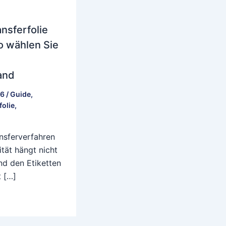
nsferfolie
o wählen Sie
and
26
/
Guide
,
olie
,
nsferverfahren
ität hängt nicht
nd den Etiketten
t […]