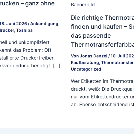
rucken – ganz ohne
Die richtige Thermotra
18. Juni 2026
/
Ankündigung
,
finden und kaufen – S
drucker
,
Toshiba
das passende
nell und unkompliziert
Thermotransferfarbb
kennt das Problem: Oft
Von
Jonas Denzel
/
10. Juli 20
tallierte Druckertreiber
Kaufberatung
,
Thermotransferf
rkverbindung benötigt. […]
Uncategorized
Wer Etiketten im Thermotra
druckt, weiß: Die Druckqual
nur vom Etikettendrucker u
ab. Ebenso entscheidend is