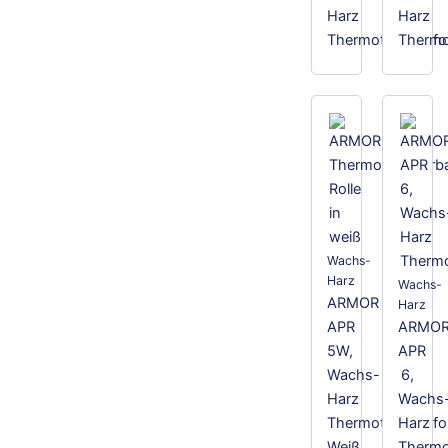
Harz
Harz
Thermotransferfol
Thermot
Wachs-
Harz
Wachs-
ARMOR
Harz
APR
ARMO
5W,
APR
Wachs-
6,
Harz
Wachs
Thermotransferfol
Harz
Weiß
Thermot