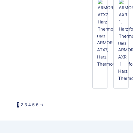
Harz
ARMOR
Harz
ATX7,
ARMO
Harz
AXR
Thermotransferfol
1,
Harz
Thermot
1
2
3
4
5
6
→