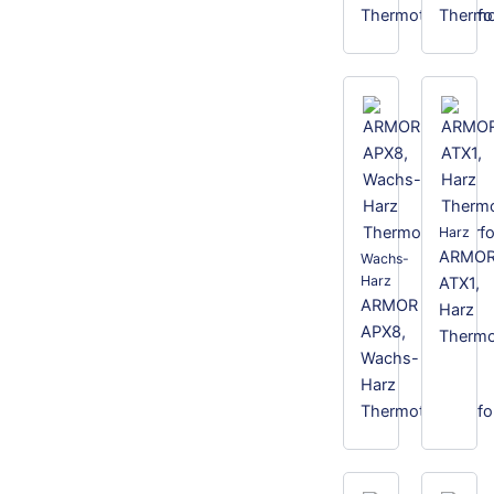
Thermotransferfol
Thermot
Harz
ARMO
Wachs-
Harz
ATX1,
ARMOR
Harz
APX8,
Thermot
Wachs-
Harz
Thermotransferfol