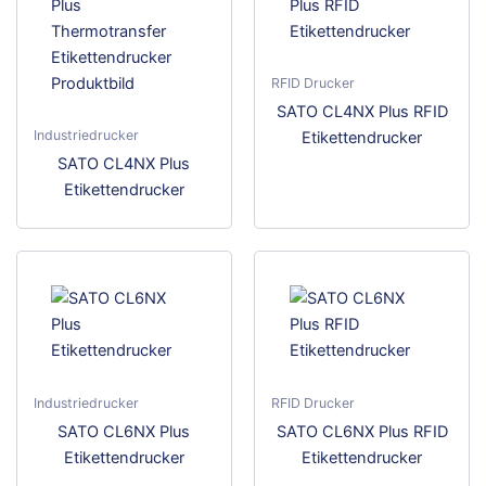
RFID Drucker
Dies
SATO CL4NX Plus RFID
Industriedrucker
Prod
Etikettendrucker
Dieses
weis
SATO CL4NX Plus
Produkt
meh
Etikettendrucker
weist
Vari
mehrere
auf.
Varianten
Die
auf.
Opti
Die
kön
Optionen
auf
können
der
auf
Prod
Industriedrucker
RFID Drucker
der
gewä
Dieses
Dies
SATO CL6NX Plus
SATO CL6NX Plus RFID
Produktseite
wer
Produkt
Prod
Etikettendrucker
Etikettendrucker
gewählt
weist
weis