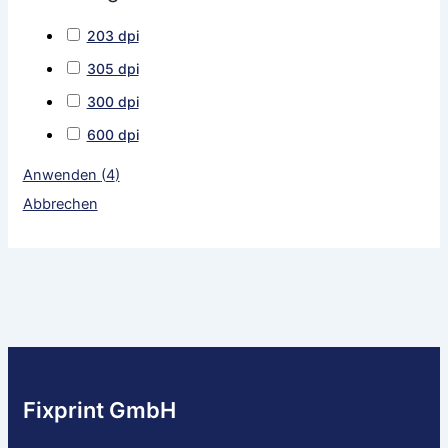
203 dpi
305 dpi
300 dpi
600 dpi
Anwenden
(
4
)
Abbrechen
Fixprint GmbH