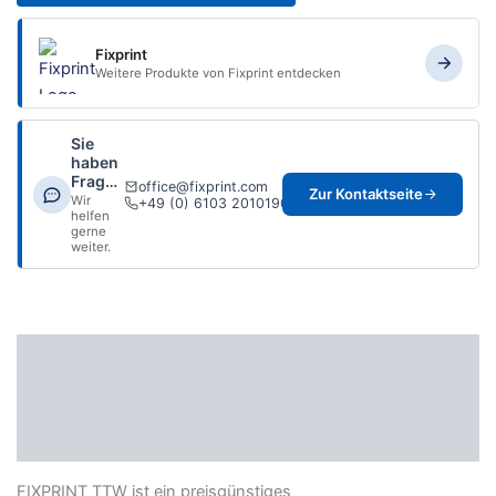
Fixprint
Weitere Produkte von Fixprint entdecken
Sie
haben
Fragen?
office@fixprint.com
Zur Kontaktseite
Wir
+49 (0) 6103 2010190
helfen
gerne
weiter.
Beschreibung
Zusätzliche Informationen
Datenblatt
FIXPRINT TTW ist ein preisgünstiges