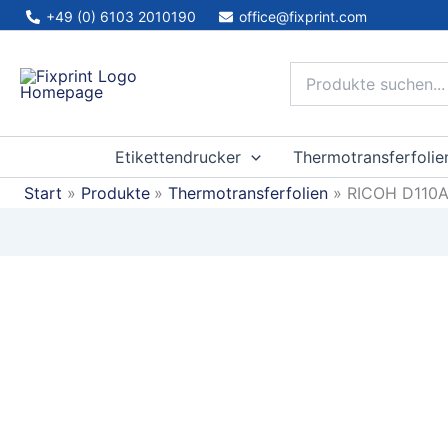
Zum
+49 (0) 6103 2010190
office@fixprint.com
Inhalt
springen
Etikettendrucker
Thermotransferfolie
Start
Produkte
Thermotransferfolien
RICOH D110A,