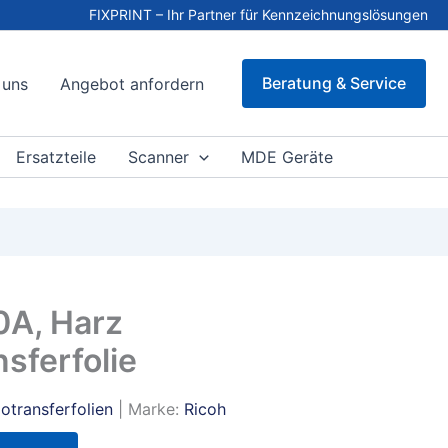
FIXPRINT – Ihr Partner für Kennzeichnungslösungen
Beratung & Service
 uns
Angebot anfordern
Ersatzteile
Scanner
MDE Geräte
0A, Harz
sferfolie
otransferfolien
| Marke:
Ricoh