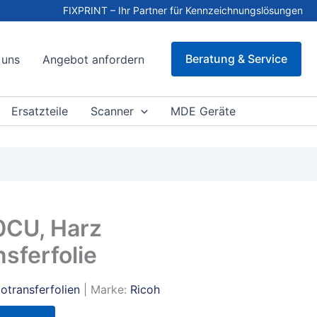
FIXPRINT – Ihr Partner für Kennzeichnungslösungen
Beratung & Service
 uns
Angebot anfordern
Ersatzteile
Scanner
MDE Geräte
0CU, Harz
sferfolie
otransferfolien
| Marke:
Ricoh