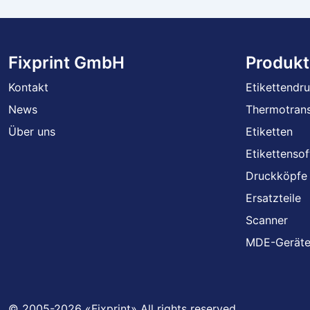
Fixprint GmbH
Produkt
Kontakt
Etikettendr
News
Thermotrans
Über uns
Etiketten
Etikettenso
Druckköpfe
Ersatzteile
Scanner
MDE-Gerät
© 2005-2026 «Fixprint» All rights reserved