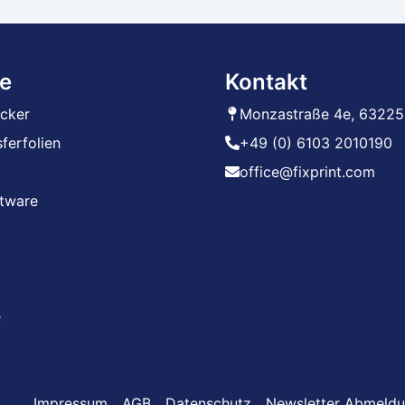
e
Kontakt
ucker
Monzastraße 4e, 63225
ferfolien
+49 (0) 6103 2010190
office@fixprint.com
ftware
e
Impressum
AGB
Datenschutz
Newsletter Abmeld