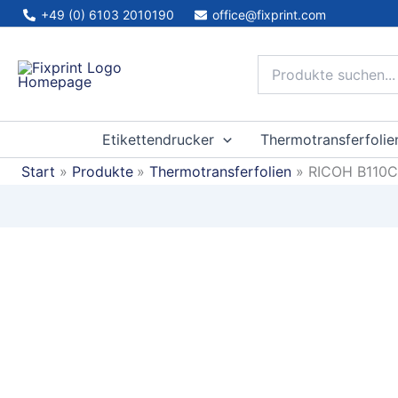
Zum
+49 (0) 6103 2010190
office@fixprint.com
Inhalt
springen
Etikettendrucker
Thermotransferfolie
Start
Produkte
Thermotransferfolien
RICOH B110CU