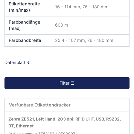
Etikettenbreite
16 - 114 mm, 76 - 180 mm
(min/max)
Farbbandlänge
600 m
(max)
Farbbandbreite
25,4 - 107 mm, 76 - 180 mm
Datenblatt ↓
Filter ☰
Verfügbare Etikettendrucker
Filter zurücksetzen ↺
Zebra ZE521, Left Hand, 203 dpi, RFID UHF, USB, RS232,
BT, Ethernet
(Artikelnummer: ZE52162-L0E00C0Z)