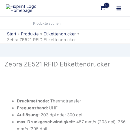
Zum
Inhalt
springen
Start
Produkte
Etikettendrucker
Zebra ZE521 RFID Etikettendrucker
Zebra ZE521 RFID Etikettendrucker
Druckmethode:
Thermotransfer
Frequenzband:
UHF
Auflösung:
203 dpi oder 300 dpi
max. Druckgeschwindigkeit:
457 mm/s (203 dpi), 356
mm/s (305 dpi)