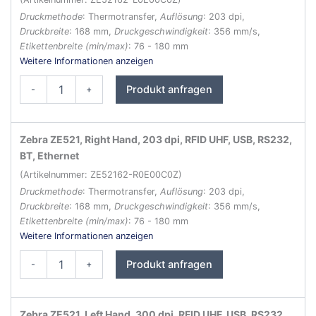
Druckmethode
: Thermotransfer,
Auflösung
: 203 dpi,
Druckbreite
: 168 mm,
Druckgeschwindigkeit
: 356 mm/s,
Etikettenbreite (min/max)
: 76 - 180 mm
Weitere Informationen anzeigen
Zebra
Produkt anfragen
-
+
ZE521
RFID
Etikettendrucker
Menge
Zebra ZE521, Right Hand, 203 dpi, RFID UHF, USB, RS232,
BT, Ethernet
(Artikelnummer: ZE52162-R0E00C0Z)
Druckmethode
: Thermotransfer,
Auflösung
: 203 dpi,
Druckbreite
: 168 mm,
Druckgeschwindigkeit
: 356 mm/s,
Etikettenbreite (min/max)
: 76 - 180 mm
Weitere Informationen anzeigen
Zebra
Produkt anfragen
-
+
ZE521
RFID
Etikettendrucker
Menge
Zebra ZE521, Left Hand, 300 dpi, RFID UHF, USB, RS232,