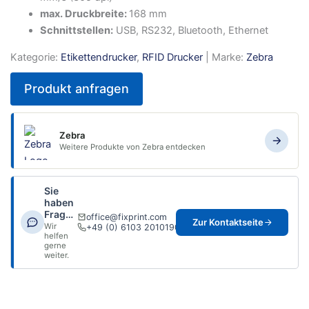
max. Druckbreite:
168 mm
Schnittstellen:
USB, RS232, Bluetooth, Ethernet
Kategorie:
Etikettendrucker
,
RFID Drucker
| Marke:
Zebra
Produkt anfragen
Zebra
Weitere Produkte von Zebra entdecken
Sie
haben
Fragen?
office@fixprint.com
Zur Kontaktseite
Wir
+49 (0) 6103 2010190
helfen
gerne
weiter.