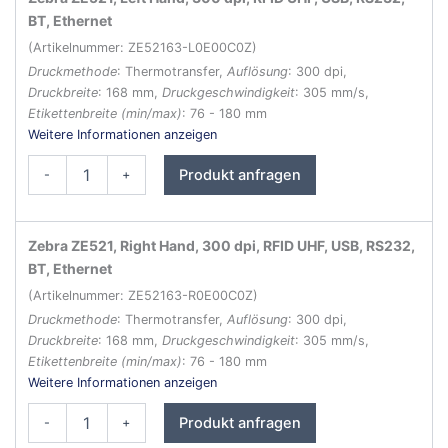
BT, Ethernet
(Artikelnummer: ZE52163-L0E00C0Z)
Druckmethode
: Thermotransfer,
Auflösung
: 300 dpi,
Druckbreite
: 168 mm,
Druckgeschwindigkeit
: 305 mm/s,
Etikettenbreite (min/max)
: 76 - 180 mm
Weitere Informationen anzeigen
Zebra
Produkt anfragen
-
+
ZE521
RFID
Etikettendrucker
Menge
Zebra ZE521, Right Hand, 300 dpi, RFID UHF, USB, RS232,
BT, Ethernet
(Artikelnummer: ZE52163-R0E00C0Z)
Druckmethode
: Thermotransfer,
Auflösung
: 300 dpi,
Druckbreite
: 168 mm,
Druckgeschwindigkeit
: 305 mm/s,
Etikettenbreite (min/max)
: 76 - 180 mm
Weitere Informationen anzeigen
Zebra
Produkt anfragen
-
+
ZE521