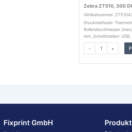
Zebra ZT510, 300 DP
(Artikelnummer: ZT510
Druckmethode
: Thermot
Rollendurchmesser (max
mm,
Schnittstellen
: USB,
Zebra
P
-
+
ZT510
Etikettendrucker
Menge
Fixprint GmbH
Produkt