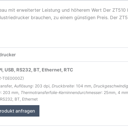
iveau mit erweiterter Leistung und höherem Wert Der ZT51
ndustriedrucker brauchen, zu einem günstigen Preis. Der ZT
drucker
I, USB, RS232, BT, Ethernet, RTC
42-T0E0000Z)
ransfer,
Auflösung
: 203 dpi,
Druckbreite
: 104 mm,
Druckgeschwindig
)
: 203 mm,
Thermotransferfolie-Kerninnendurchmesser
: 25mm, 4 m
 RS232, BT, Ethernet
rodukt anfragen