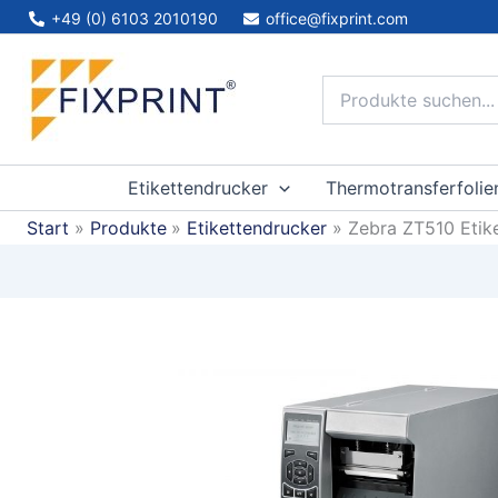
Zum
+49 (0) 6103 2010190
office@fixprint.com
Inhalt
springen
Etikettendrucker
Thermotransferfolie
Start
Produkte
Etikettendrucker
Zebra ZT510 Etik