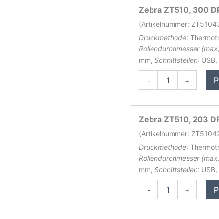
Zebra ZT510, 300 DPI
(Artikelnummer: ZT510
Druckmethode
: Thermot
Rollendurchmesser (max
mm,
Schnittstellen
: USB,
Zebra
P
-
+
ZT510
Etikettendrucker
Menge
Zebra ZT510, 203 DPI
(Artikelnummer: ZT510
Druckmethode
: Thermot
Rollendurchmesser (max
mm,
Schnittstellen
: USB,
Zebra
P
-
+
ZT510
Etikettendrucker
Menge