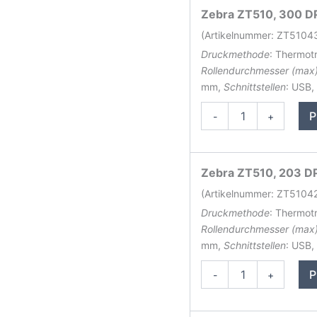
Zebra ZT510, 300 DP
(Artikelnummer: ZT510
Druckmethode
: Thermot
Rollendurchmesser (max
mm,
Schnittstellen
: USB,
Zebra
P
-
+
ZT510
Etikettendrucker
Menge
Zebra ZT510, 203 DPI
(Artikelnummer: ZT5104
Druckmethode
: Thermot
Rollendurchmesser (max
mm,
Schnittstellen
: USB,
Zebra
P
-
+
ZT510
Etikettendrucker
Menge