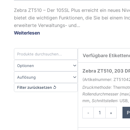
Zebra ZT510 – Der 105SL Plus erreicht ein neues N
bietet die wichtigen Funktionen, die Sie bei einem I
erweiterte Verwaltungs- und...
Weiterlesen
Verfügbare Etiketten
Zebra ZT510, 203 DP
(Artikelnummer: ZT510
Druckmethode
: Thermot
Filter zurücksetzen ↺
Rollendurchmesser (max
mm,
Schnittstellen
: USB,
Zebra
P
-
+
ZT510
Etikettendrucker
Menge