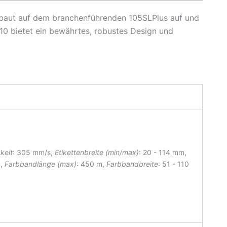
0 baut auf dem branchenführenden 105SLPlus auf und
510 bietet ein bewährtes, robustes Design und
keit
: 305 mm/s,
Etikettenbreite (min/max)
: 20 - 114 mm
,
m,
Farbbandlänge (max)
: 450 m,
Farbbandbreite
: 51 - 110