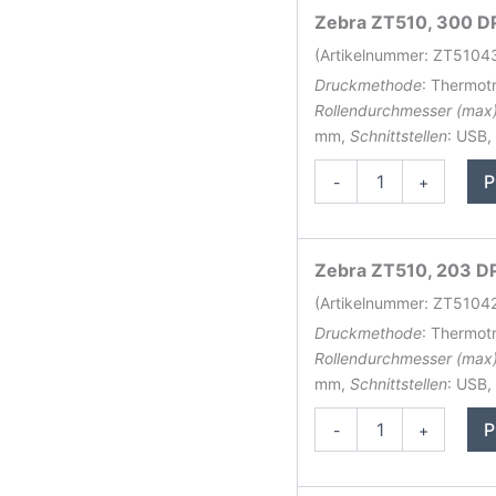
Zebra ZT510, 300 DPI
(Artikelnummer: ZT510
Druckmethode
: Thermot
Rollendurchmesser (max
mm,
Schnittstellen
: USB,
Zebra
P
-
+
ZT510
Etikettendrucker
Menge
Zebra ZT510, 203 DP
(Artikelnummer: ZT510
Druckmethode
: Thermot
Rollendurchmesser (max
mm,
Schnittstellen
: USB,
Zebra
P
-
+
ZT510
Etikettendrucker
Menge