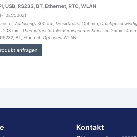
I, USB, RS232, BT, Ethernet, RTC, WLAN
43-T0EC000Z)
ransfer,
Auflösung
: 300 dpi,
Druckbreite
: 104 mm,
Druckgeschwindig
)
: 203 mm,
Thermotransferfolie-Kerninnendurchmesser
: 25mm, 4 m
 RS232, BT, Ethernet,
Optionen
: WLAN
rodukt anfragen
e
Kontakt