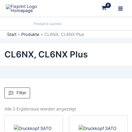
Zum
Inhalt
springen
Start
Produkte
CL6NX, CL6NX Plus
CL6NX, CL6NX Plus
Filter
Alle 2 Ergebnisse werden angezeigt