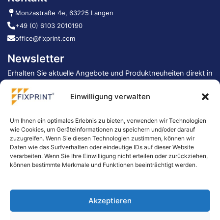
Monzastraße 4e, 63225 Langen
+49 (0) 6103 2010190
office@fixprint.com
Newsletter
Erhalten Sie aktuelle Angebote und Produktneuheiten direkt in
Ihr Postfach.
Einwilligung verwalten
→
Um Ihnen ein optimales Erlebnis zu bieten, verwenden wir Technologien
Mit der Anmeldung stimmen Sie unserer
Datenschutzerklärung
zu.
wie Cookies, um Geräteinformationen zu speichern und/oder darauf
zuzugreifen. Wenn Sie diesen Technologien zustimmen, können wir
Daten wie das Surfverhalten oder eindeutige IDs auf dieser Website
verarbeiten. Wenn Sie Ihre Einwilligung nicht erteilen oder zurückziehen,
können bestimmte Merkmale und Funktionen beeinträchtigt werden.
Akzeptieren
© 2005-2026 «Fixprint» All rights reserved