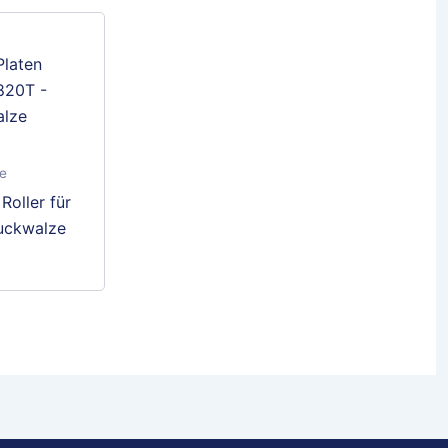
le
Roller für
uckwalze