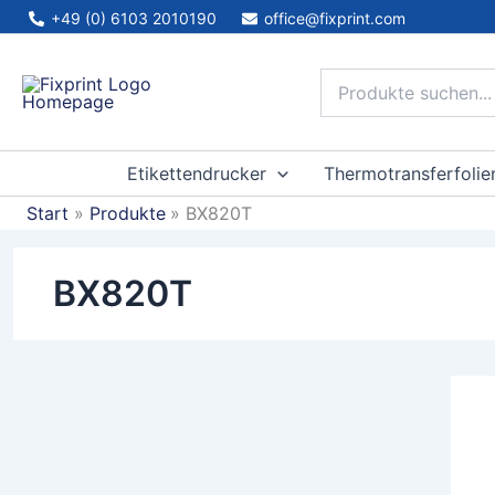
Zum
+49 (0) 6103 2010190
office@fixprint.com
Inhalt
springen
Etikettendrucker
Thermotransferfolie
Start
Produkte
BX820T
BX820T