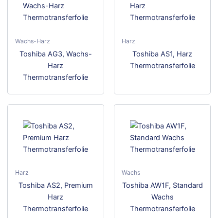
Wachs-Harz
Harz
Dieses
Dies
Toshiba AG3, Wachs-
Toshiba AS1, Harz
Produkt
Prod
Harz
Thermotransferfolie
weist
weis
Thermotransferfolie
mehrere
meh
Varianten
Vari
auf.
auf.
Die
Die
Optionen
Opti
können
kön
auf
auf
der
der
Harz
Wachs
Produktseite
Prod
Dieses
Dies
Toshiba AS2, Premium
Toshiba AW1F, Standard
gewählt
gewä
Produkt
Prod
Harz
Wachs
werden
wer
weist
weis
Thermotransferfolie
Thermotransferfolie