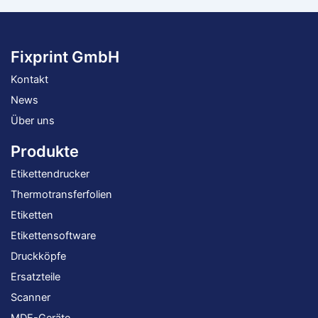
Produktseite
Prod
gewählt
gewä
werden
wer
Fixprint GmbH
Kontakt
News
Über uns
Produkte
Etikettendrucker
Thermotransferfolien
Etiketten
Etikettensoftware
Druckköpfe
Ersatzteile
Scanner