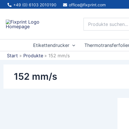
Zum
+49 (0) 6103 2010190
office@fixprint.com
Inhalt
springen
Etikettendrucker
Thermotransferfolie
Start
Produkte
152 mm/s
152 mm/s