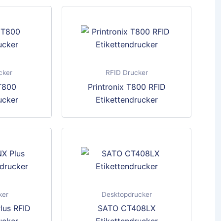
cker
RFID Drucker
Dieses
Dieses
 T800
Printronix T800 RFID
Produkt
Produkt
ucker
Etikettendrucker
weist
weist
mehrere
mehrere
Varianten
Varianten
auf.
auf.
Die
Die
Optionen
Optionen
können
können
ker
Desktopdrucker
auf
auf
Dieses
Dieses
lus RFID
SATO CT408LX
der
der
Produkt
Produkt