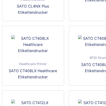
Etikettendr
Produktseite
Dieses
SATO CL4NX Plus
gewählt
Produkt
Etikettendrucker
werden
weist
mehrere
Varianten
auf.
Die
Optionen
können
RFID Druc
auf
Healthcare Printer
SATO CT408L
der
Dieses
SATO CT408LX Healthcare
Etikettendr
Produktseite
Produkt
Etikettendrucker
gewählt
weist
werden
mehrere
Varianten
auf.