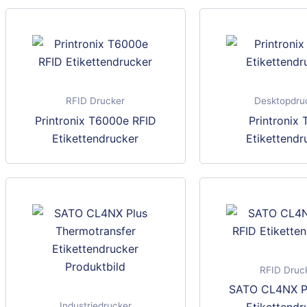
RFID Drucker
Desktopdru
Dieses
Printronix T6000e RFID
Printronix
Produkt
Etikettendrucker
Etikettendr
weist
mehrere
Varianten
auf.
Die
Optionen
können
RFID Druc
auf
SATO CL4NX P
der
Industriedrucker