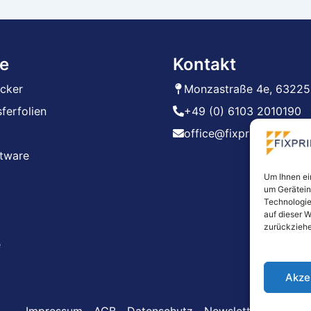
können
auf
der
e
Kontakt
Produktseite
gewählt
ucker
Monzastraße 4e, 63225
werden
ferfolien
+49 (0) 6103 2010190
office@fixprint.com
ftware
Um Ihnen ei
um Gerätein
Technologie
auf dieser W
zurückziehe
e
Akze