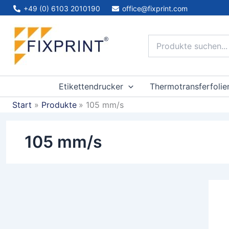
Zum
+49 (0) 6103 2010190
office@fixprint.com
Inhalt
springen
Etikettendrucker
Thermotransferfolie
Start
Produkte
105 mm/s
105 mm/s