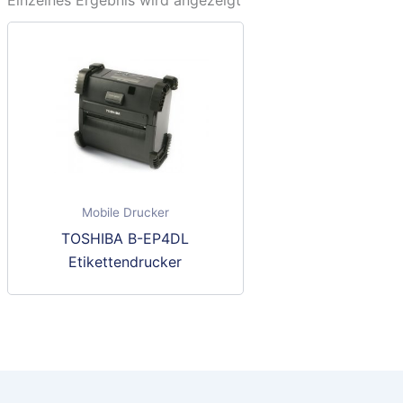
Einzelnes Ergebnis wird angezeigt
Mobile Drucker
Dieses
TOSHIBA B-EP4DL
Produkt
Etikettendrucker
weist
mehrere
Varianten
auf.
Die
Optionen