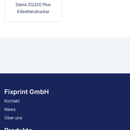
Dieses
Produktseite
Zebra ZQ320 Plus
wer
Produkt
gewählt
Etikettendrucker
weist
werden
mehrere
Varianten
auf.
Die
Optionen
können
auf
der
Produktseite
gewählt
Fixprint GmbH
werden
Kontakt
News
Über uns