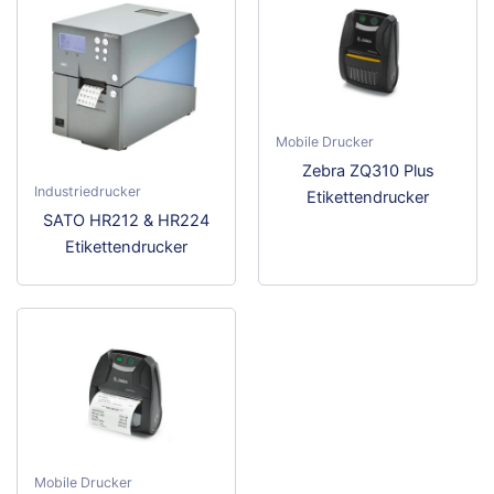
Mobile Drucker
Dies
Zebra ZQ310 Plus
Industriedrucker
Prod
Etikettendrucker
Dieses
SATO HR212 & HR224
weis
Produkt
Etikettendrucker
meh
weist
Vari
mehrere
auf.
Varianten
Die
auf.
Opti
Die
kön
Optionen
auf
können
der
auf
Prod
Mobile Drucker
der
gewä