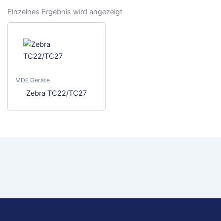
Einzelnes Ergebnis wird angezeigt
MDE Geräte
Dieses
Zebra TC22/TC27
Produkt
weist
mehrere
Varianten
auf.
Die
Optionen
können
auf
der