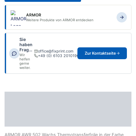
ARMOR
Weitere Produkte von ARMOR entdecken
Sie
haben
Fragen?
office@fixprint.com
Zur Kontaktseite
Wir
+49 (0) 6103 2010190
helfen
gerne
weiter.
Beschreibung
Zusätzliche Informationen
Datenblatt
ARMOR AWR 502 Wachs Thermotransferfolie in der Farbe