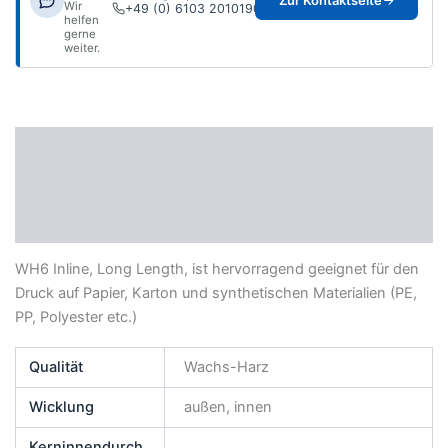
Zur Kontaktseite
Wir
+49 (0) 6103 2010190
helfen
gerne
weiter.
Beschreibung
Zusätzliche Informationen
Datenblatt
WH6 Inline, Long Length, ist hervorragend geeignet für den
Druck auf Papier, Karton und synthetischen Materialien (PE,
PP, Polyester etc.)
Qualität
Wachs-Harz
Wicklung
außen, innen
Kerninnendurch