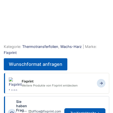
Kategorie:
Thermotransferfolien
,
Wachs-Harz
| Marke:
Fixprint
Wunschformat anfragen
Fixprint
Weitere Produkte von Fixprint entdecken
Sie
haben
Fragen?
office@fixprint.com