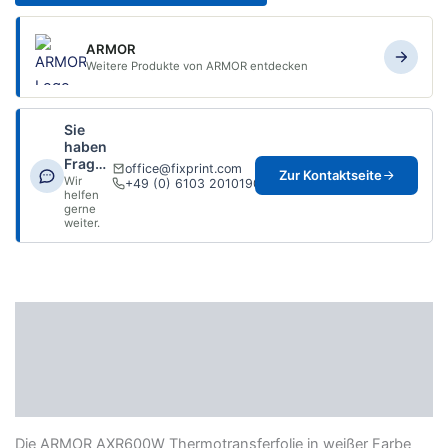
ARMOR
Weitere Produkte von ARMOR entdecken
Sie
haben
Fragen?
office@fixprint.com
Zur Kontaktseite
Wir
+49 (0) 6103 2010190
helfen
gerne
weiter.
Beschreibung
Zusätzliche Informationen
Datenblatt
Die ARMOR AXR600W Thermotransferfolie in weißer Farbe