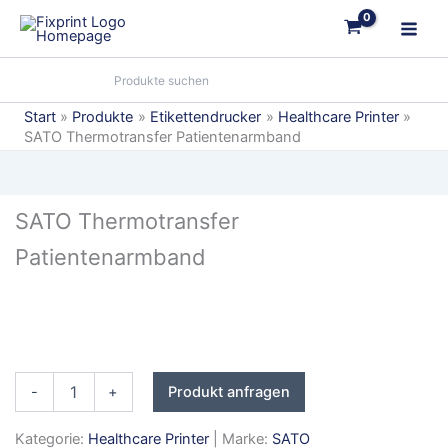
Zum
Inhalt
springen
Start
Produkte
Etikettendrucker
Healthcare Printer
SATO Thermotransfer Patientenarmband
SATO Thermotransfer
Patientenarmband
SATO
-
+
Produkt anfragen
Thermotransfer
Patientenarmband
Kategorie:
Healthcare Printer
| Marke:
SATO
Menge