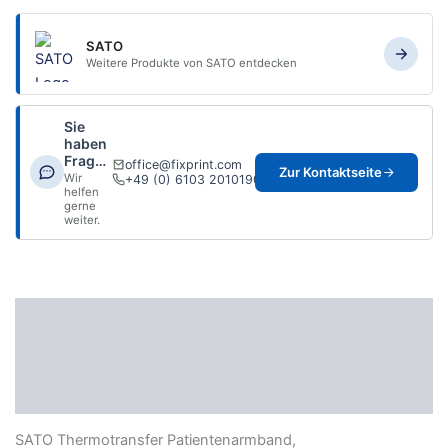
SATO
Weitere Produkte von SATO entdecken
Sie
haben
Fragen?
office@fixprint.com
Zur Kontaktseite
Wir
+49 (0) 6103 2010190
helfen
gerne
weiter.
Beschreibung
Zusätzliche Informationen
Datenblatt
SATO Thermotransfer Patientenarmband,