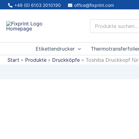
Zum
+49 (0) 6103 2010190
office@fixprint.com
Inhalt
springen
Etikettendrucker
Thermotransferfolie
Start
Produkte
Druckköpfe
Toshiba Druckkopf für