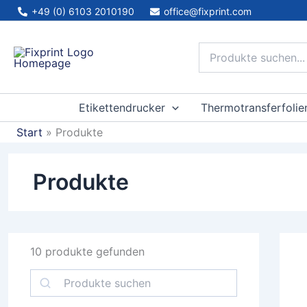
Zum
+49 (0) 6103 2010190
office@fixprint.com
Inhalt
springen
Etikettendrucker
Thermotransferfolie
Start
Produkte
Produkte
10
produkte gefunden
S
u
c