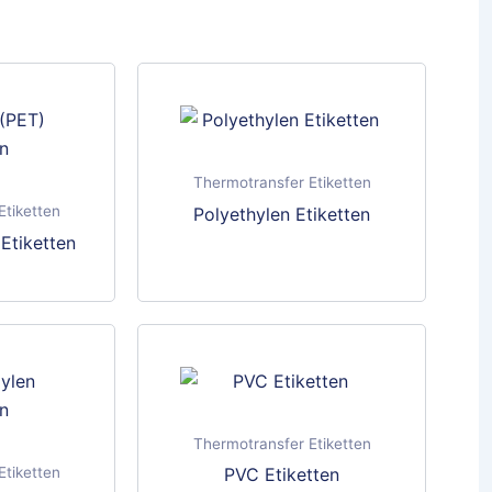
Thermotransfer Etiketten
Etiketten
Polyethylen Etiketten
Dieses
 Etiketten
Produkt
weist
mehrere
Varianten
auf.
Die
Optionen
Thermotransfer Etiketten
können
Etiketten
PVC Etiketten