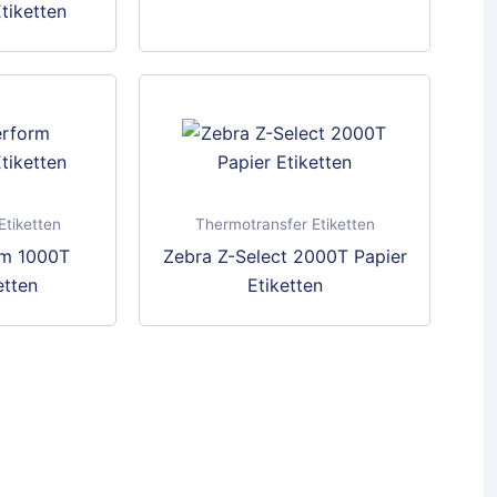
auf
tiketten
der
Produktseite
gewählt
werden
Etiketten
Thermotransfer Etiketten
rm 1000T
Zebra Z-Select 2000T Papier
etten
Etiketten