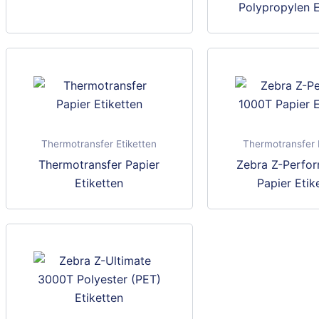
Polypropylen E
Thermotransfer Etiketten
Thermotransfer 
Dieses
Thermotransfer Papier
Zebra Z-Perfo
Produkt
Etiketten
Papier Etik
weist
mehrere
Varianten
auf.
Die
Optionen
können