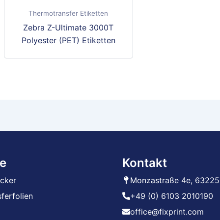
auf
Thermotransfer Etiketten
der
Zebra Z-Ultimate 3000T
Produktseite
Polyester (PET) Etiketten
gewählt
werden
e
Kontakt
ucker
Monzastraße 4e, 63225
ferfolien
+49 (0) 6103 2010190
office@fixprint.com