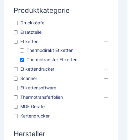
h
Produktkategorie
e
n
Druckköpfe
Ersatzteile
Etiketten
Thermodirekt Etiketten
Thermotransfer Etiketten
Etikettendrucker
Scanner
Etikettensoftware
Thermotransferfolien
MDE Geräte
Kartendrucker
Hersteller