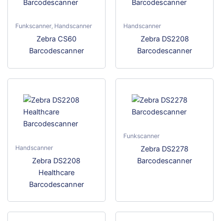
Funkscanner
,
Handscanner
Handscanner
Dieses
Dies
Zebra CS60
Zebra DS2208
Produkt
Prod
Barcodescanner
Barcodescanner
weist
weis
mehrere
meh
Varianten
Vari
auf.
auf.
Die
Die
Optionen
Opti
können
kön
Funkscanner
auf
auf
Handscanner
Dies
Zebra DS2278
der
der
Dieses
Prod
Zebra DS2208
Barcodescanner
Produktseite
Prod
Produkt
weis
Healthcare
gewählt
gewä
weist
meh
Barcodescanner
werden
wer
mehrere
Vari
Varianten
auf.
auf.
Die