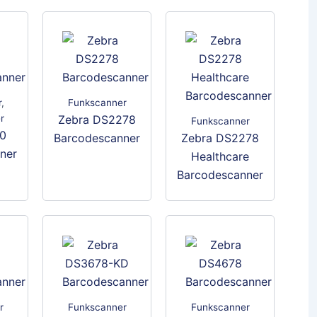
r
,
Funkscanner
r
Zebra DS2278
Funkscanner
0
Barcodescanner
Zebra DS2278
ner
Healthcare
Dieses
Barcodescanner
es
Produkt
ukt
weist
Dieses
t
mehrere
Produkt
ere
Varianten
weist
anten
auf.
mehrere
Die
Varianten
Optionen
auf.
onen
r
Funkscanner
Funkscanner
können
Die