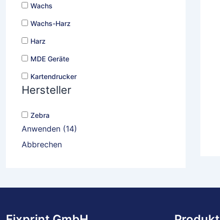
Wachs
Wachs-Harz
Harz
MDE Geräte
Kartendrucker
Hersteller
Zebra
Anwenden
(
14
)
Abbrechen
Fixprint GmbH
Produkt