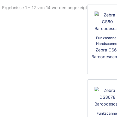
Ergebnisse 1 – 12 von 14 werden angezeigt
Funkscanne
Handscanne
Zebra CS6
Barcodescan
Dies
Prod
weis
mehr
Vari
auf.
Die
Opti
Funkscanne