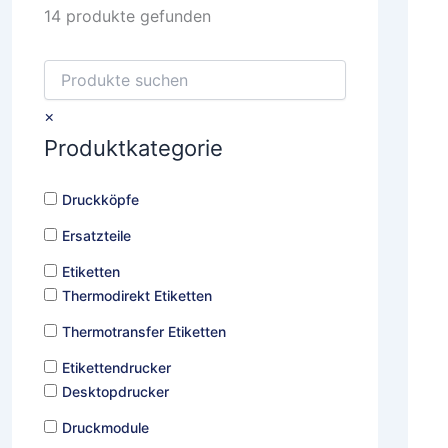
14
produkte gefunden
S
u
c
×
h
Produktkategorie
e
n
Druckköpfe
Ersatzteile
Etiketten
Thermodirekt Etiketten
Thermotransfer Etiketten
Etikettendrucker
Desktopdrucker
Druckmodule