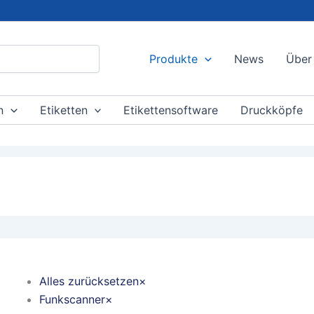
Produkte
News
Über
n
Etiketten
Etikettensoftware
Druckköpfe
Alles zurücksetzen
×
Funkscanner
×