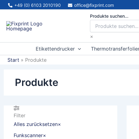
Zum
+49 (0) 6103 2010190
office@fixprint.com
Inhalt
Produkte suchen...
springen
×
Etikettendrucker
Thermotransferfolie
Start
Produkte
Produkte
Filter
Alles zurücksetzen
×
Funkscanner
×