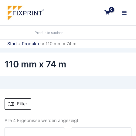
Zum
Inhalt
springen
Start
Produkte
110 mm x 74 m
110 mm x 74 m
Filter
Alle 4 Ergebnisse werden angezeigt